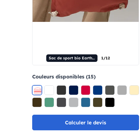
Sac de sport bio EarthAware
1/12
Couleurs disponibles (15)
Calculer le devis