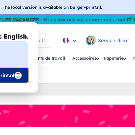
h
. The local version is available on
burger-print.nl
.
 LES VACANCES
– Nous traitons vos commandes tout l'Ét
as
English
.
 parmi les produits
Service client
Enfant
Vêtements de travail
Accessoires
Papeterie
uis prépresse
int.nl
%