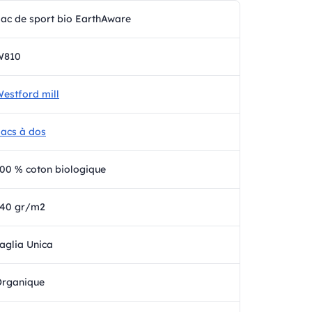
ac de sport bio EarthAware
W810
estford mill
acs à dos
00 % coton biologique
340 gr/m2
aglia Unica
rganique