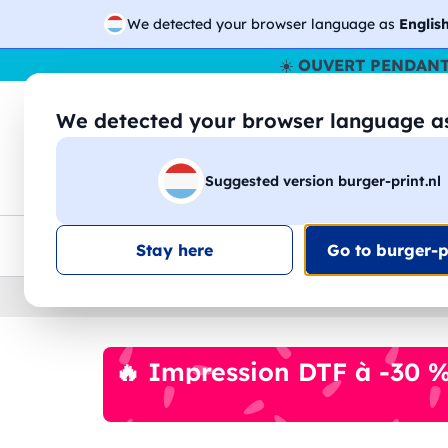
We detected your browser language as
Englis
☀️
OUVERT PENDANT
We detected your browser language 
🔎
Recherchez
Suggested version burger-print.nl
T-shirts
Sweat-shirts
Homme
Femme
Livraison UE
Remise quantité
Service client
Croq
Stay here
Go to burger-pr
Home
›
Accessoires
›
sacs-a-dos-personnalises
🔥 Impression DTF à -30 