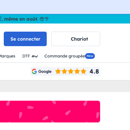
É,
même en août
. 😎🌴
Se connecter
Chariot
Marques
DTF 🔥
Commande groupée
New