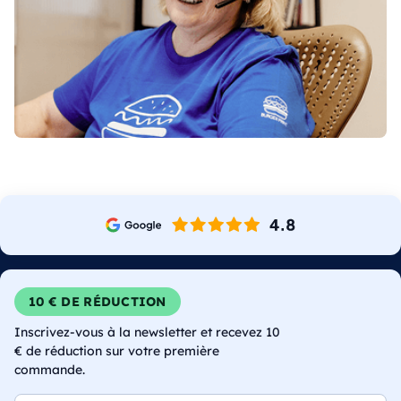
10 € DE RÉDUCTION
Inscrivez-vous à la newsletter et recevez 10
€ de réduction sur votre première
commande.
E-mail