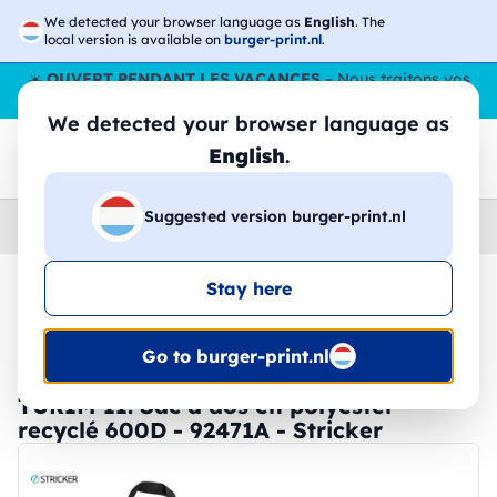
We detected your browser language as
English
. The
local version is available on
burger-print.nl
.
☀️
OUVERT PENDANT LES VACANCES
– Nous traitons vos
commandes tout l'ÉtÉ,
même en août
. 😎🌴
We detected your browser language as
English
.
Suggested version burger-print.nl
Home
›
Accessoires
›
sacs-a-dos-personnalises
Stay here
🔥 Impression DTF à -30 %
Go to burger-print.nl
TURIM II. Sac à dos en polyester
recyclé 600D - 92471A - Stricker