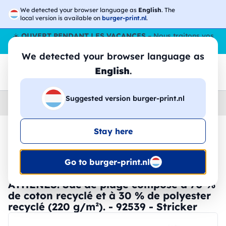
We detected your browser language as
English
. The
local version is available on
burger-print.nl
.
☀️
OUVERT PENDANT LES VACANCES
– Nous traitons vos
commandes tout l'ÉtÉ,
même en août
. 😎🌴
We detected your browser language as
English
.
Suggested version burger-print.nl
Home
›
Accessoires
›
sacs-de-courses-personnalises
Stay here
🔥 Impression DTF à -30 %
Go to burger-print.nl
ATHÈNES. Sac de plage composé à 70 %
de coton recyclé et à 30 % de polyester
recyclé (220 g/m²). - 92539 - Stricker