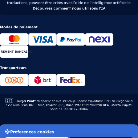
traductions, peuvent être créés avec l’aide de l’intelligence artificielle.
Découvrez comment nous utilisons l’IA
Modes de paiement
IREMENT BANCAIRE
Transporteurs
🇮🇹
Entreprise italienne.
Burger Print®
fait partie de INK srl Group. Societe exploitante : INK srl. Siege social
: Via Nino Bixio 18/1, 16043, Chiavari (GE), Italie. TVA : IT02078070998. REA : 458236. Capital
social : € 110.000 i.v.. ©2026
Preferences cookies