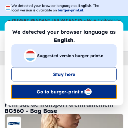
We detected your browser language as
English
. The
local version is available on
burger-print.nl
.
☀️
OUVERT PENDANT LES VACANCES
– Nous traitons vos
commandes tout l'ÉtÉ,
même en août
. 😎🌴
We detected your browser language as
English
.
Suggested version burger-print.nl
Home
›
Accessoires
›
sacs-personnalises
Stay here
🔥 Impression DTF à -30 %
Go to burger-print.nl
Petit sac de transport d'entraînement -
BG560 - Bag Base