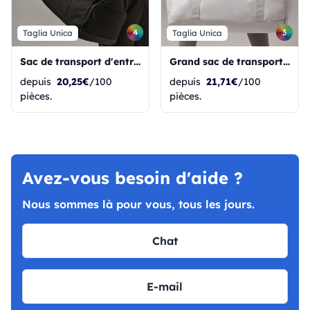
4
3
Taglia Unica
Taglia Unica
Sac de transport d'entraînement moyen
Grand sac de transport d'entraînement
depuis
20,25€
/100
depuis
21,71€
/100
pièces.
pièces.
Avez-vous besoin d'aide ?
Nous sommes là pour vous, tous les jours.
Chat
E-mail