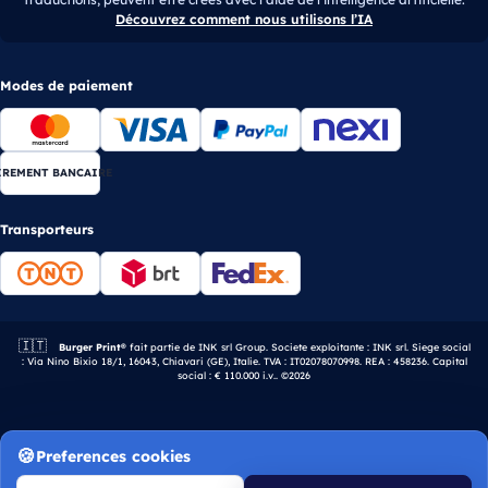
Découvrez comment nous utilisons l’IA
Modes de paiement
IREMENT BANCAIRE
Transporteurs
🇮🇹
Entreprise italienne.
Burger Print®
fait partie de INK srl Group. Societe exploitante : INK srl. Siege social
: Via Nino Bixio 18/1, 16043, Chiavari (GE), Italie. TVA : IT02078070998. REA : 458236. Capital
social : € 110.000 i.v.. ©2026
Preferences cookies