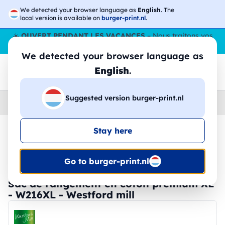
We detected your browser language as
English
. The
local version is available on
burger-print.nl
.
☀️
OUVERT PENDANT LES VACANCES
– Nous traitons vos
commandes tout l'ÉtÉ,
même en août
. 😎🌴
We detected your browser language as
English
.
Suggested version burger-print.nl
Home
›
Accessoires
›
sacs-personnalises
Stay here
🔥 Impression DTF à -30 %
Go to burger-print.nl
Sac de rangement en coton premium XL
- W216XL - Westford mill