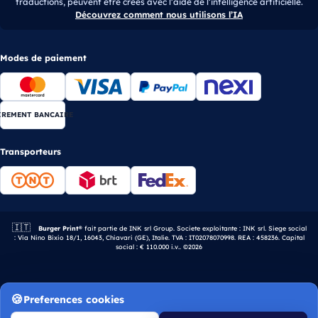
traductions, peuvent être créés avec l’aide de l’intelligence artificielle.
Découvrez comment nous utilisons l’IA
Modes de paiement
IREMENT BANCAIRE
Transporteurs
🇮🇹
Entreprise italienne.
Burger Print®
fait partie de INK srl Group. Societe exploitante : INK srl. Siege social
: Via Nino Bixio 18/1, 16043, Chiavari (GE), Italie. TVA : IT02078070998. REA : 458236. Capital
social : € 110.000 i.v.. ©2026
Preferences cookies