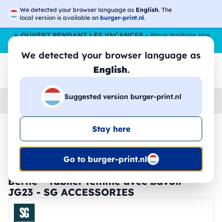
We detected your browser language as
English
. The
local version is available on
burger-print.nl
.
☀️
OUVERT PENDANT LES VACANCES
– Nous traitons vos
commandes tout l'ÉtÉ,
même en août
. 😎🌴
We detected your browser language as
English
.
Suggested version burger-print.nl
Home
›
Accessoires
›
tabliers-personnalises
Stay here
🔥 Impression DTF à -30 %
Go to burger-print.nl
Berne - Tablier femme avec bavoir -
JG23 - SG ACCESSORIES