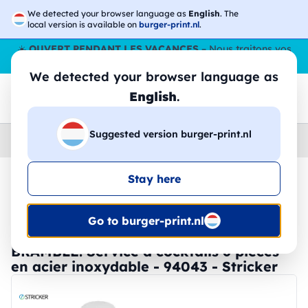
We detected your browser language as
English
. The
local version is available on
burger-print.nl
.
☀️
OUVERT PENDANT LES VACANCES
– Nous traitons vos
commandes tout l'ÉtÉ,
même en août
. 😎🌴
We detected your browser language as
English
.
Suggested version burger-print.nl
Home
›
Accessoires
›
tasses-et-verres-personnalises
Stay here
🔥 Impression DTF à -30 %
Go to burger-print.nl
BRAMBLE. Service à cocktails 6 pièces
en acier inoxydable - 94043 - Stricker