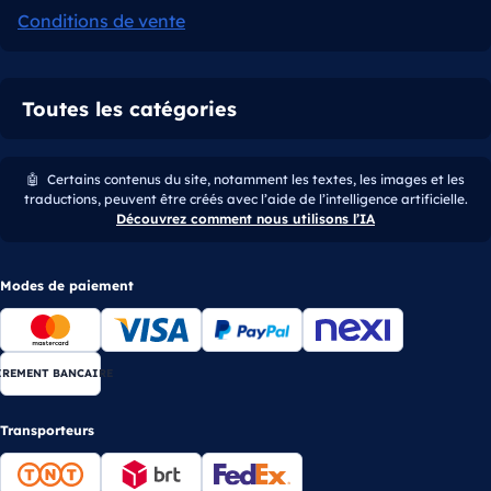
Conditions de vente
Toutes les catégories
🤖
Certains contenus du site, notamment les textes, les images et les
traductions, peuvent être créés avec l’aide de l’intelligence artificielle.
Découvrez comment nous utilisons l’IA
Modes de paiement
IREMENT BANCAIRE
Transporteurs