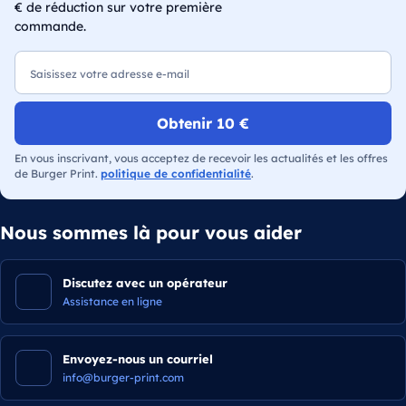
€ de réduction sur votre première
commande.
E-mail
Obtenir 10 €
En vous inscrivant, vous acceptez de recevoir les actualités et les offres
de Burger Print.
politique de confidentialité
.
Nous sommes là pour vous aider
Discutez avec un opérateur
Assistance en ligne
Envoyez-nous un courriel
info@burger-print.com