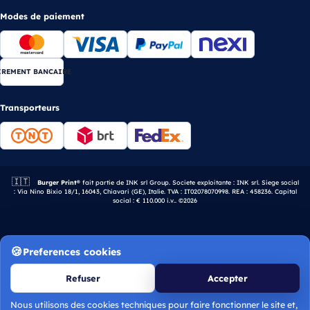
Modes de paiement
IREMENT BANCAIRE
Transporteurs
🇮🇹
Entreprise italienne.
Burger Print®
fait partie de INK srl Group. Societe exploitante : INK srl. Siege social
: Via Nino Bixio 18/1, 16043, Chiavari (GE), Italie. TVA : IT02078070998. REA : 458236. Capital
social : € 110.000 i.v.. ©2026
Preferences cookies
Refuser
Accepter
Nous utilisons des cookies techniques pour faire fonctionner le site et,