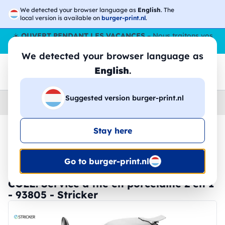
We detected your browser language as
English
. The
local version is available on
burger-print.nl
.
☀️
OUVERT PENDANT LES VACANCES
– Nous traitons vos
commandes tout l'ÉtÉ,
même en août
. 😎🌴
We detected your browser language as
English
.
Suggested version burger-print.nl
Home
›
Accessoires
›
tasses-et-verres-personnalises
Stay here
🔥 Impression DTF à -30 %
Go to burger-print.nl
COLE. Service à thé en porcelaine 2 en 1
- 93805 - Stricker