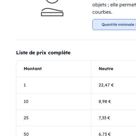
objets ; elle perm
courbes.
Quantité minimale :
Liste de prix complète
Montant
Neutre
1
22,47 €
10
8,98 €
25
7,33 €
50
6,73 €