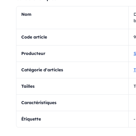
Nom
D
b
Code article
Producteur
S
Catégorie d'articles
T
Tailles
T
Caractéristiques
Étiquette
-