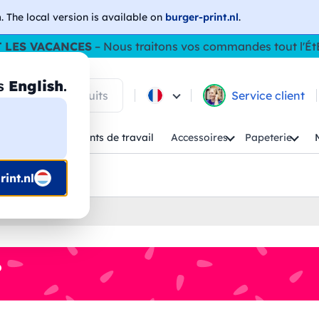
h
. The local version is available on
burger-print.nl
.
 LES VACANCES
– Nous traitons vos commandes tout l'Ét
as
English
.
 parmi les produits
Service client
Enfant
Vêtements de travail
Accessoires
Papeterie
uis prépresse
int.nl
lises
%