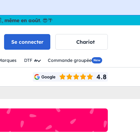
É,
même en août
. 😎🌴
Se connecter
Chariot
Marques
DTF 🔥
Commande groupée
New