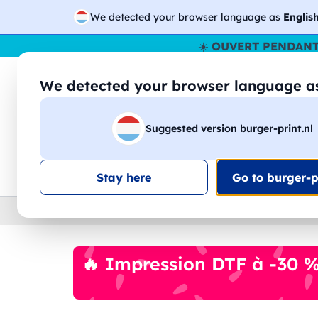
We detected your browser language as
Englis
☀️
OUVERT PENDANT
We detected your browser language 
🔎
Recherchez
Suggested version burger-print.nl
T-shirts
Sweat-shirts
Homme
Femme
Livraison UE
Remise quantité
Service client
Croq
Stay here
Go to burger-pr
Home
›
Accessoires
›
tasses-et-verres-personna
🔥 Impression DTF à -30 