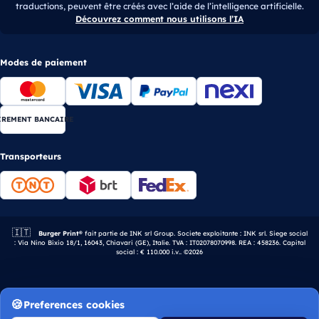
traductions, peuvent être créés avec l’aide de l’intelligence artificielle.
Découvrez comment nous utilisons l’IA
Modes de paiement
IREMENT BANCAIRE
Transporteurs
🇮🇹
Entreprise italienne.
Burger Print®
fait partie de INK srl Group. Societe exploitante : INK srl. Siege social
: Via Nino Bixio 18/1, 16043, Chiavari (GE), Italie. TVA : IT02078070998. REA : 458236. Capital
social : € 110.000 i.v.. ©2026
Preferences cookies