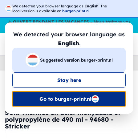
We detected your browser language as
English
. The
local version is available on
burger-print.nl
.
☀️
OUVERT PENDANT LES VACANCES
– Nous traitons vos
commandes tout l'ÉtÉ,
même en août
. 😎🌴
We detected your browser language as
English
.
Suggested version burger-print.nl
Home
›
Accessoires
›
tasses-et-verres-personnalises
Stay here
🔥 Impression DTF à -30 %
Go to burger-print.nl
SÛR. Thermos en acier inoxydable et
polypropylène de 490 ml - 94680 -
Stricker