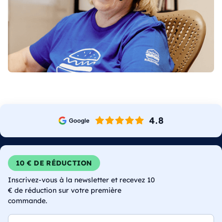
10 € DE RÉDUCTION
Inscrivez-vous à la newsletter et recevez 10
€ de réduction sur votre première
commande.
E-mail