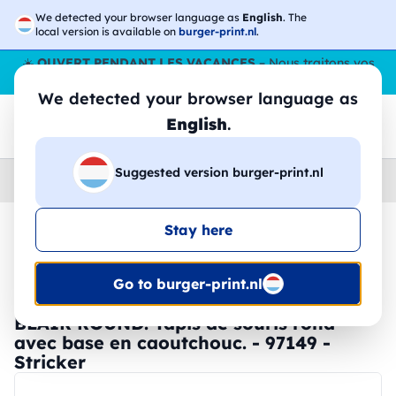
We detected your browser language as
English
. The
local version is available on
burger-print.nl
.
☀️
OUVERT PENDANT LES VACANCES
– Nous traitons vos
commandes tout l'ÉtÉ,
même en août
. 😎🌴
We detected your browser language as
English
.
Suggested version burger-print.nl
Home
›
Accessoires
›
technologie-personnalisee
Stay here
🔥 Impression DTF à -30 %
Go to burger-print.nl
BLAIR ROUND. Tapis de souris rond
avec base en caoutchouc. - 97149 -
Stricker