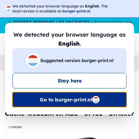
We detected your browser language as
English
. The
local version is available on
burger-print.nl
.
☀️
OUVERT PENDANT LES VACANCES
– Nous traitons vos
commandes tout l'ÉtÉ,
même en août
. 😎🌴
We detected your browser language as
English
.
Suggested version burger-print.nl
Home
›
Accessoires
›
technologie-personnalisee
Stay here
🔥 Impression DTF à -30 %
Go to burger-print.nl
Cache-webcam en ABS - 57951 - Stricker