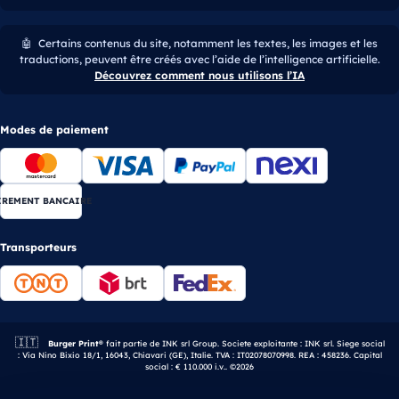
🤖
Certains contenus du site, notamment les textes, les images et les
traductions, peuvent être créés avec l’aide de l’intelligence artificielle.
Découvrez comment nous utilisons l’IA
Modes de paiement
IREMENT BANCAIRE
Transporteurs
🇮🇹
Entreprise italienne.
Burger Print®
fait partie de INK srl Group. Societe exploitante : INK srl. Siege social
: Via Nino Bixio 18/1, 16043, Chiavari (GE), Italie. TVA : IT02078070998. REA : 458236. Capital
social : € 110.000 i.v.. ©2026