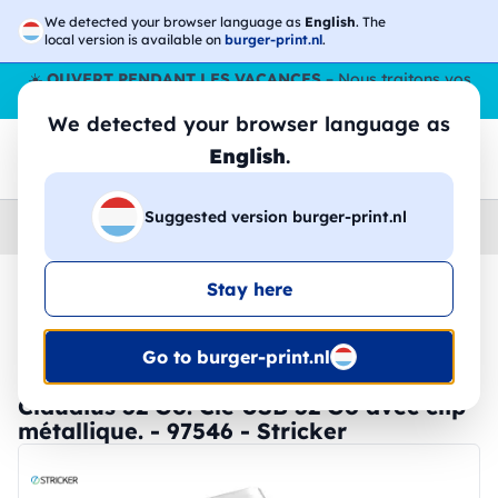
We detected your browser language as
English
. The
local version is available on
burger-print.nl
.
☀️
OUVERT PENDANT LES VACANCES
– Nous traitons vos
commandes tout l'ÉtÉ,
même en août
. 😎🌴
We detected your browser language as
English
.
Suggested version burger-print.nl
Home
›
Accessoires
›
technologie-personnalisee
Stay here
🔥 Impression DTF à -30 %
Go to burger-print.nl
Claudius 32 Go. Clé USB 32 Go avec clip
métallique. - 97546 - Stricker