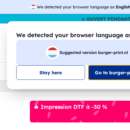
We detected your browser language as
Englis
☀️
OUVERT PENDANT
We detected your browser language 
🔎
Recherchez
Suggested version burger-print.nl
T-shirts
Sweat-shirts
Homme
Femme
Livraison UE
Remise quantité
Service client
Croq
Stay here
Go to burger-pr
Home
›
Accessoires
›
technologie-personnalisee
🔥 Impression DTF à -30 %