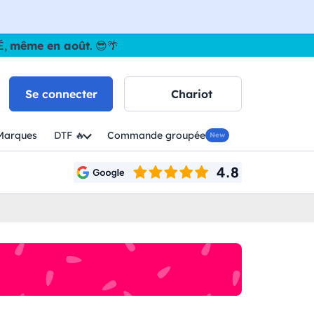
É,
même en août
. 😎🌴
Se connecter
Chariot
Marques
DTF 🔥
Commande groupée
New