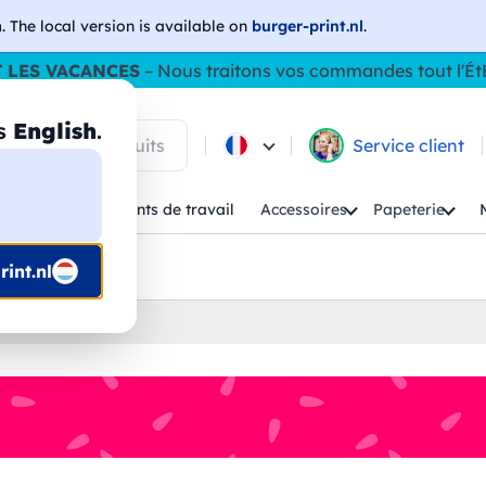
h
. The local version is available on
burger-print.nl
.
 LES VACANCES
– Nous traitons vos commandes tout l'Ét
as
English
.
 parmi les produits
Service client
Enfant
Vêtements de travail
Accessoires
Papeterie
uis prépresse
int.nl