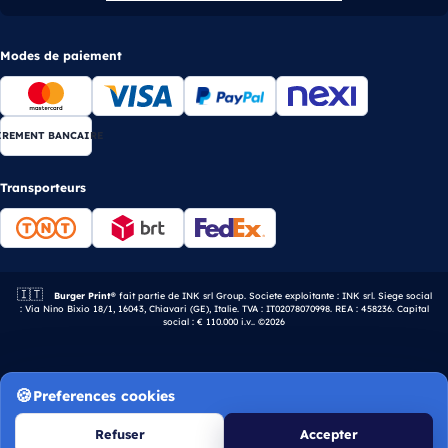
Modes de paiement
IREMENT BANCAIRE
Transporteurs
🇮🇹
Entreprise italienne.
Burger Print®
fait partie de INK srl Group. Societe exploitante : INK srl. Siege social
: Via Nino Bixio 18/1, 16043, Chiavari (GE), Italie. TVA : IT02078070998. REA : 458236. Capital
social : € 110.000 i.v.. ©2026
Preferences cookies
Refuser
Accepter