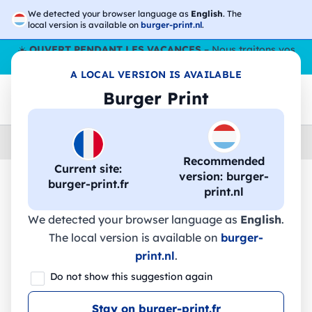
We detected your browser language as
English
. The
local version is available on
burger-print.nl
.
☀️
OUVERT PENDANT LES VACANCES
– Nous traitons vos
commandes tout l'ÉtÉ,
même en août
. 😎🌴
A LOCAL VERSION IS AVAILABLE
Burger Print
Home
›
Accessoires
›
technologie-personnalisee
Recommended
Current site:
version: burger-
burger-print.fr
print.nl
🔥 Impression DTF à -30 %
We detected your browser language as
English
.
The local version is available on
burger-
GALEN. Support de téléphone portable
print.nl
.
en bambou, composé de deux parties
Do not show this suggestion again
amovibles. - 93639 - Stricker
Stay on burger-print.fr