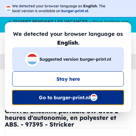
We detected your browser language as
English
. The
local version is available on
burger-print.nl
.
☀️
OUVERT PENDANT LES VACANCES
– Nous traitons vos
commandes tout l'ÉtÉ,
même en août
. 😎🌴
We detected your browser language as
English
.
Suggested version burger-print.nl
Home
›
Accessoires
›
technologie-personnalisee
Stay here
🔥 Impression DTF à -30 %
Go to burger-print.nl
GANTE. Enceinte portable 3W avec 2
heures d'autonomie, en polyester et
ABS. - 97395 - Stricker