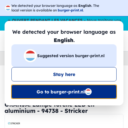
We detected your browser language as
English
. The
local version is available on
burger-print.nl
.
☀️
OUVERT PENDANT LES VACANCES
– Nous traitons vos
commandes tout l'ÉtÉ,
même en août
. 😎🌴
We detected your browser language as
English
.
Suggested version burger-print.nl
Home
›
Accessoires
›
technologie-personnalisee
Stay here
🔥 Impression DTF à -30 %
Go to burger-print.nl
GRANJA. Lampe torche LED en
aluminium - 94738 - Stricker