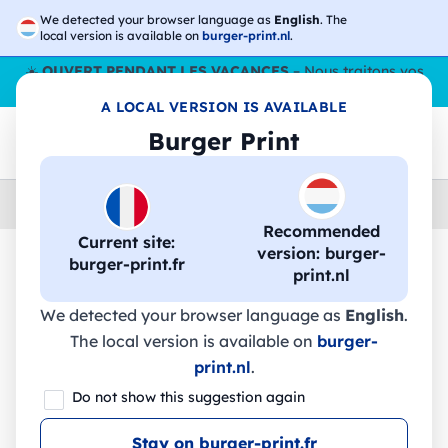
We detected your browser language as
English
. The
local version is available on
burger-print.nl
.
☀️
OUVERT PENDANT LES VACANCES
– Nous traitons vos
commandes tout l'ÉtÉ,
même en août
. 😎🌴
A LOCAL VERSION IS AVAILABLE
Burger Print
Home
›
Accessoires
›
technologie-personnalisee
Recommended
Current site:
version: burger-
burger-print.fr
print.nl
🔥 Impression DTF à -30 %
We detected your browser language as
English
.
The local version is available on
burger-
IMPERA II. Montre connectée avec
print.nl
.
bracelet en silicone - 97428 - Stricker
Do not show this suggestion again
Stay on burger-print.fr