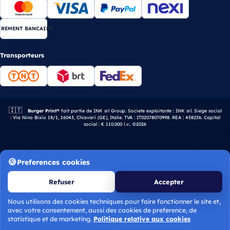
IREMENT BANCAIRE
Transporteurs
🇮🇹
Entreprise italienne.
Burger Print®
fait partie de INK srl Group. Societe exploitante : INK srl. Siege social
: Via Nino Bixio 18/1, 16043, Chiavari (GE), Italie. TVA : IT02078070998. REA : 458236. Capital
social : € 110.000 i.v.. ©2026
Preferences cookies
Refuser
Accepter
Nous utilisons des cookies techniques pour faire fonctionner le site et,
avec votre consentement, aussi des cookies de preference, de
Calculer le devis
statistique et de marketing.
Politique relative aux cookies