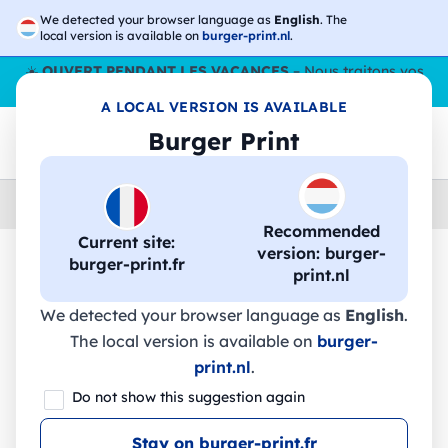
We detected your browser language as
English
. The
local version is available on
burger-print.nl
.
☀️
OUVERT PENDANT LES VACANCES
– Nous traitons vos
commandes tout l'ÉtÉ,
même en août
. 😎🌴
A LOCAL VERSION IS AVAILABLE
Burger Print
Home
›
Accessoires
›
technologie-personnalisee
Recommended
Current site:
version: burger-
burger-print.fr
print.nl
🔥 Impression DTF à -30 %
We detected your browser language as
English
.
The local version is available on
burger-
NORBERT. Tapis de souris ergonomique
print.nl
.
conçu pour une utilisation prolongée. -
Do not show this suggestion again
97159 - Stricker
Stay on burger-print.fr