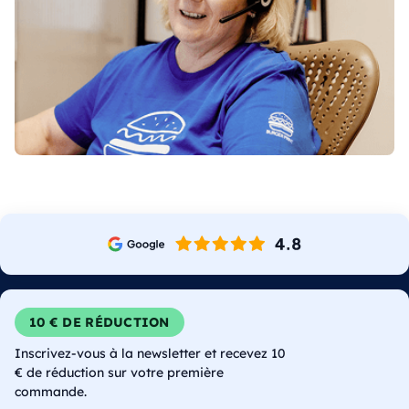
10 € DE RÉDUCTION
Inscrivez-vous à la newsletter et recevez 10
€ de réduction sur votre première
commande.
E-mail