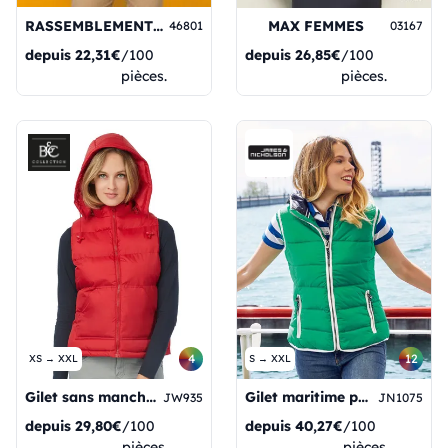
RASSEMBLEMENT DES FEMMES
MAX FEMMES
46801
03167
depuis
22,31€
/100
depuis
26,85€
/100
pièces.
pièces.
4
12
XS → XXL
S → XXL
Gilet sans manches Zen+ pour femmes
Gilet maritime pour femme
JW935
JN1075
depuis
29,80€
/100
depuis
40,27€
/100
pièces.
pièces.