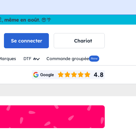
É,
même en août
. 😎🌴
Se connecter
Chariot
Marques
DTF 🔥
Commande groupée
New