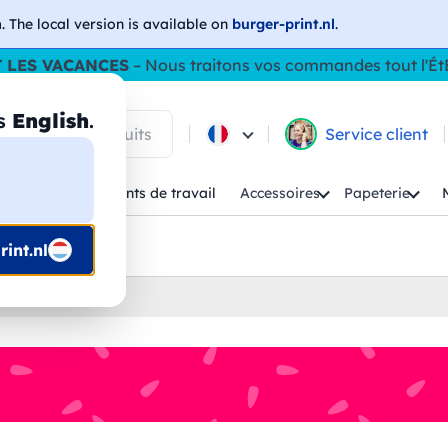
h
. The local version is available on
burger-print.nl
.
 LES VACANCES
– Nous traitons vos commandes tout l'Ét
as
English
.
 parmi les produits
Service client
Enfant
Vêtements de travail
Accessoires
Papeterie
uis prépresse
int.nl