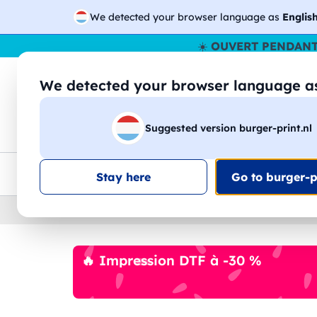
We detected your browser language as
Englis
☀️
OUVERT PENDANT
We detected your browser language 
🔎
Recherchez
Suggested version burger-print.nl
T-shirts
Sweat-shirts
Homme
Femme
Livraison UE
Remise quantité
Service client
Croq
Stay here
Go to burger-pr
Home
›
Papeterie
›
blocs-notes-personnalises
🔥 Impression DTF à -30 %