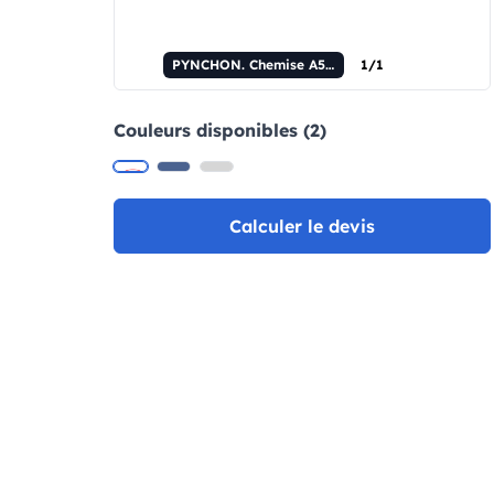
PYNCHON. Chemise A5 en polyuréthane et imitation lin, pages lignées.
1/1
Couleurs disponibles (2)
Calculer le devis