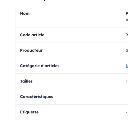
Nom
P
i
Code article
Producteur
S
Catégorie d'articles
N
Tailles
T
Caractéristiques
Étiquette
-