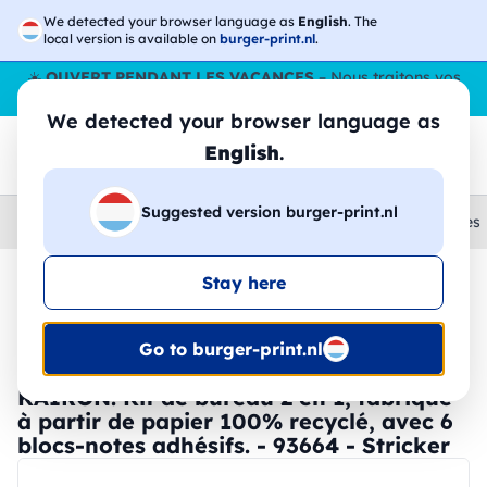
We detected your browser language as
English
. The
local version is available on
burger-print.nl
.
☀️
OUVERT PENDANT LES VACANCES
– Nous traitons vos
commandes tout l'ÉtÉ,
même en août
. 😎🌴
We detected your browser language as
English
.
Suggested version burger-print.nl
Home
›
Papeterie
›
gommes-et-taille-crayons-personnalises
Stay here
🔥 Impression DTF à -30 %
Go to burger-print.nl
KAIRON. Kit de bureau 2 en 1, fabriqué
à partir de papier 100% recyclé, avec 6
blocs-notes adhésifs. - 93664 - Stricker