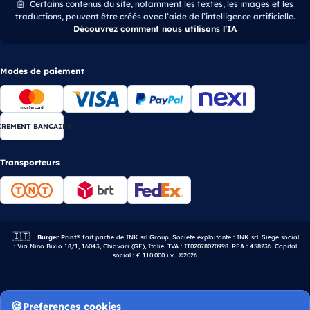
🤖
Certains contenus du site, notamment les textes, les images et les
traductions, peuvent être créés avec l’aide de l’intelligence artificielle.
Découvrez comment nous utilisons l’IA
Modes de paiement
IREMENT BANCAIRE
Transporteurs
🇮🇹
Entreprise italienne.
Burger Print®
fait partie de INK srl Group. Societe exploitante : INK srl. Siege social
: Via Nino Bixio 18/1, 16043, Chiavari (GE), Italie. TVA : IT02078070998. REA : 458236. Capital
social : € 110.000 i.v.. ©2026
Preferences cookies