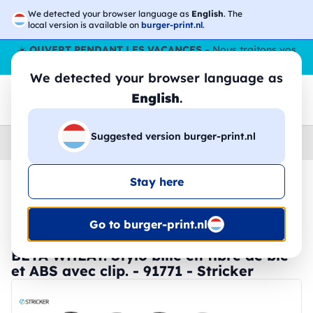
We detected your browser language as
English
. The
local version is available on
burger-print.nl
.
☀️
OUVERT PENDANT LES VACANCES
– Nous traitons vos
commandes tout l'ÉtÉ,
même en août
. 😎🌴
We detected your browser language as
English
.
Suggested version burger-print.nl
Home
›
Papeterie
›
stylos-personnalises
Stay here
🔥 Impression DTF à -30 %
Go to burger-print.nl
BETA WHEAT. Stylo bille en fibre de blé
et ABS avec clip. - 91771 - Stricker