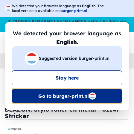
We detected your browser language as
English
. The
local version is available on
burger-print.nl
.
☀️
OUVERT PENDANT LES VACANCES
– Nous traitons vos
commandes tout l'ÉtÉ,
même en août
. 😎🌴
We detected your browser language as
English
.
Suggested version burger-print.nl
Home
›
Papeterie
›
stylos-personnalises
Stay here
🔥 Impression DTF à -30 %
Go to burger-print.nl
BLAZON. Stylo roller en métal - 81147 -
Stricker