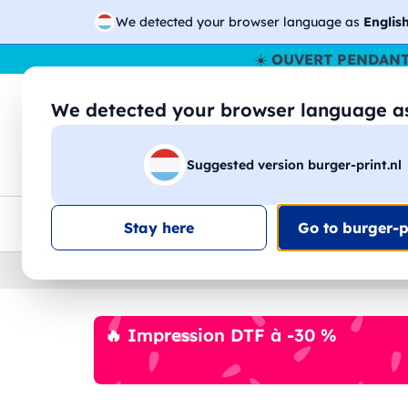
We detected your browser language as
Englis
☀️
OUVERT PENDANT
We detected your browser language 
🔎
Recherchez
Suggested version burger-print.nl
T-shirts
Sweat-shirts
Homme
Femme
Livraison UE
Remise quantité
Service client
Croq
Stay here
Go to burger-pr
Home
›
Papeterie
›
stylos-personnalises
🔥 Impression DTF à -30 %