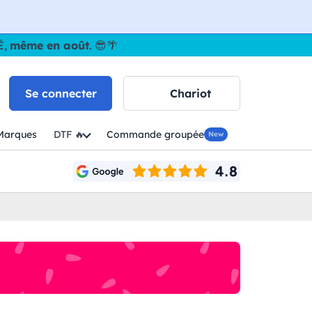
É,
même en août
. 😎🌴
Se connecter
Chariot
Marques
DTF 🔥
Commande groupée
New