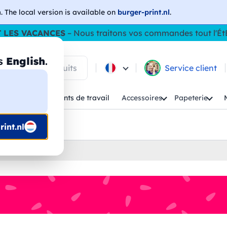
h
. The local version is available on
burger-print.nl
.
 LES VACANCES
– Nous traitons vos commandes tout l'Ét
as
English
.
 parmi les produits
Service client
Enfant
Vêtements de travail
Accessoires
Papeterie
uis prépresse
int.nl