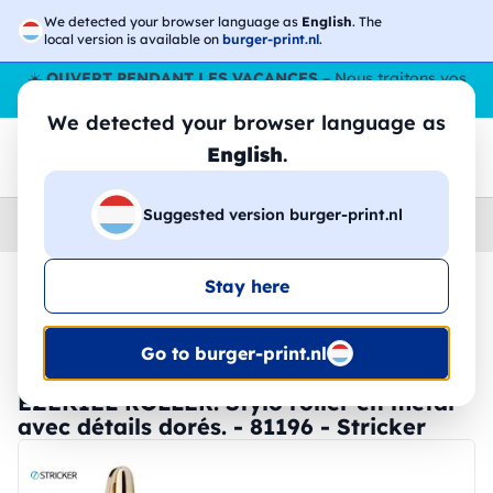
We detected your browser language as
English
. The
local version is available on
burger-print.nl
.
☀️
OUVERT PENDANT LES VACANCES
– Nous traitons vos
commandes tout l'ÉtÉ,
même en août
. 😎🌴
We detected your browser language as
English
.
Suggested version burger-print.nl
Home
›
Papeterie
›
stylos-personnalises
Stay here
🔥 Impression DTF à -30 %
Go to burger-print.nl
EZEKIEL ROLLER. Stylo roller en métal
avec détails dorés. - 81196 - Stricker