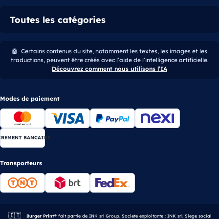
Toutes les catégories
🤖
Certains contenus du site, notamment les textes, les images et les
traductions, peuvent être créés avec l’aide de l’intelligence artificielle.
Découvrez comment nous utilisons l’IA
Modes de paiement
IREMENT BANCAIRE
Transporteurs
🇮🇹
Entreprise italienne.
Burger Print®
fait partie de INK srl Group. Societe exploitante : INK srl. Siege social