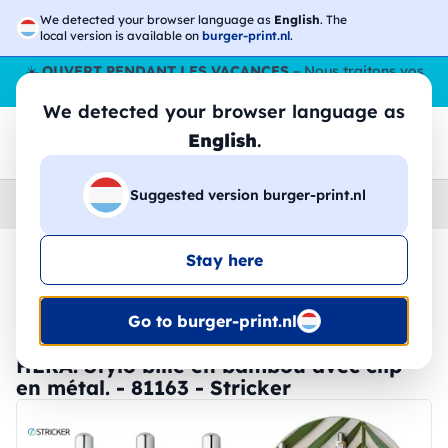
We detected your browser language as
English
. The
local version is available on
burger-print.nl
.
☀️
OUVERT PENDANT LES VACANCES
– Nous traitons vos
commandes tout l'ÉtÉ,
même en août
. 😎🌴
We detected your browser language as
English
.
Suggested version burger-print.nl
Home
›
Papeterie
›
stylos-personnalises
Stay here
🔥 Impression DTF à -30 %
Go to burger-print.nl
HERA. Stylo bille en bambou avec clip
en métal. - 81163 - Stricker