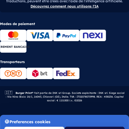
traductions, peuvent être créés avec l’aide de l’intelligence artificielle.
Découvrez comment nous utilisons l’IA
Modes de paiement
IREMENT BANCAIRE
Transporteurs
🇮🇹
Entreprise italienne.
Burger Print®
fait partie de INK srl Group. Societe exploitante : INK srl. Siege social
: Via Nino Bixio 18/1, 16043, Chiavari (GE), Italie. TVA : IT02078070998. REA : 458236. Capital
social : € 110.000 i.v.. ©2026
Preferences cookies