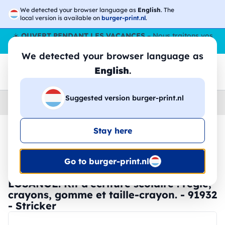
We detected your browser language as
English
. The
local version is available on
burger-print.nl
.
☀️
OUVERT PENDANT LES VACANCES
– Nous traitons vos
commandes tout l'ÉtÉ,
même en août
. 😎🌴
We detected your browser language as
English
.
Suggested version burger-print.nl
Home
›
Papeterie
›
stylos-personnalises
Stay here
🔥 Impression DTF à -30 %
Go to burger-print.nl
LOSANGE. Kit d'écriture scolaire : règle,
crayons, gomme et taille-crayon. - 91932
- Stricker