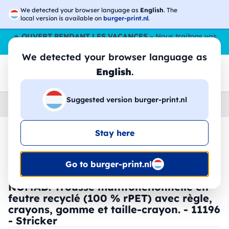
We detected your browser language as
English
. The
local version is available on
burger-print.nl
.
☀️
OUVERT PENDANT LES VACANCES
– Nous traitons vos
commandes tout l'ÉtÉ,
même en août
. 😎🌴
We detected your browser language as
English
.
Suggested version burger-print.nl
Home
›
Papeterie
›
stylos-personnalises
Stay here
🔥 Impression DTF à -30 %
Go to burger-print.nl
NOMAD. Trousse multifonctionnelle en
feutre recyclé (100 % rPET) avec règle,
crayons, gomme et taille-crayon. - 11196
- Stricker