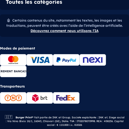
Toutes les catégories
🤖
Certains contenus du site, notamment les textes, les images et les
traductions, peuvent être créés avec l’aide de l’intelligence artificielle.
Découvrez comment nous utilisons l’IA
Modes de paiement
IREMENT BANCAIRE
Transporteurs
🇮🇹
Entreprise italienne.
Burger Print®
fait partie de INK srl Group. Societe exploitante : INK srl. Siege social
: Via Nino Bixio 18/1, 16043, Chiavari (GE), Italie. TVA : IT02078070998. REA : 458236. Capital
social : € 110.000 i.v.. ©2026