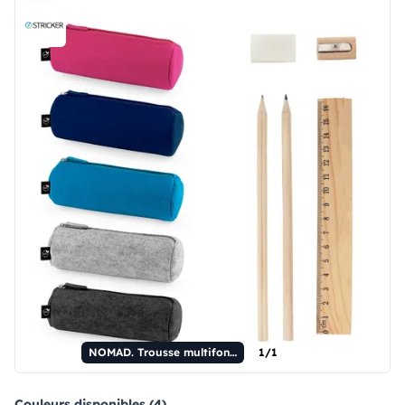
NOMAD. Trousse multifonctionnelle en feutre recyclé (100 % rPET) avec règle, crayons, gomme et taille-crayon.
1/1
Couleurs disponibles (4)