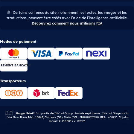
🤖
Certains contenus du site, notamment les textes, les images et les
traductions, peuvent être créés avec l’aide de l’intelligence artificielle.
Découvrez comment nous utilisons l’IA
Modes de paiement
IREMENT BANCAIRE
Transporteurs
🇮🇹
Entreprise italienne.
Burger Print®
fait partie de INK srl Group. Societe exploitante : INK srl. Siege social
: Via Nino Bixio 18/1, 16043, Chiavari (GE), Italie. TVA : IT02078070998. REA : 458236. Capital
social : € 110.000 i.v.. ©2026