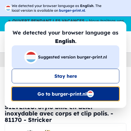
We detected your browser language as
English
. The
local version is available on
burger-print.nl
.
☀️
OUVERT PENDANT LES VACANCES
– Nous traitons vos
commandes tout l'ÉtÉ,
même en août
. 😎🌴
We detected your browser language as
English
.
Suggested version burger-print.nl
Home
›
Papeterie
›
stylos-personnalises
Stay here
🔥 Impression DTF à -30 %
Go to burger-print.nl
SILVERIO. Stylo bille en acier
inoxydable avec corps et clip polis. -
81170 - Stricker