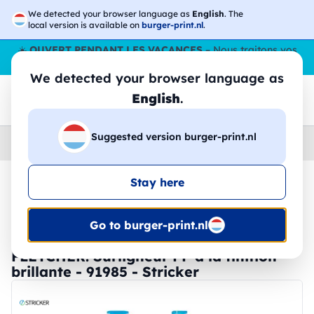
We detected your browser language as
English
. The
local version is available on
burger-print.nl
.
☀️
OUVERT PENDANT LES VACANCES
– Nous traitons vos
commandes tout l'ÉtÉ,
même en août
. 😎🌴
We detected your browser language as
English
.
Suggested version burger-print.nl
Home
›
Papeterie
›
surligneurs-personnalises
Stay here
🔥 Impression DTF à -30 %
Go to burger-print.nl
FLETCHER. Surligneur PP à la finition
brillante - 91985 - Stricker