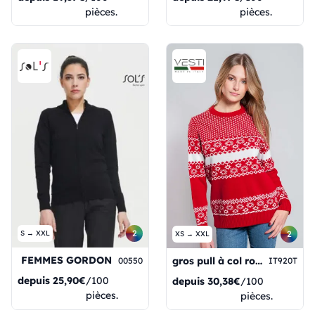
pièces.
pièces.
2
2
S → XXL
XS → XXL
FEMMES GORDON
gros pull à col rond
00550
IT920T
depuis
25,90€
/100
depuis
30,38€
/100
pièces.
pièces.