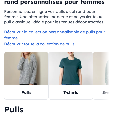
rond personnalisés pour femmes
Personnalisez en ligne vos pulls à col rond pour
femme. Une alternative moderne et polyvalente au
pull classique, idéale pour les tenues décontractées.
Découvrir la collection personnalisable de pulls pour
femme
Découvrir toute la collection de pulls
Pulls
T-shirts
Sweat
Pulls