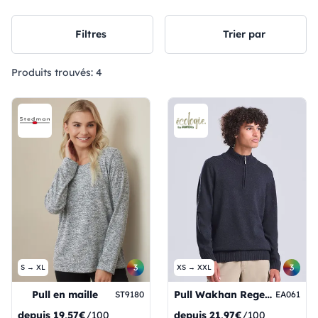
Filtres
Trier par
Produits trouvés:
4
3
3
S → XL
XS → XXL
Pull en maille
Pull Wakhan Regen à fermeture éclair 1/4
ST9180
EA061
depuis
19,57€
/100
depuis
21,97€
/100