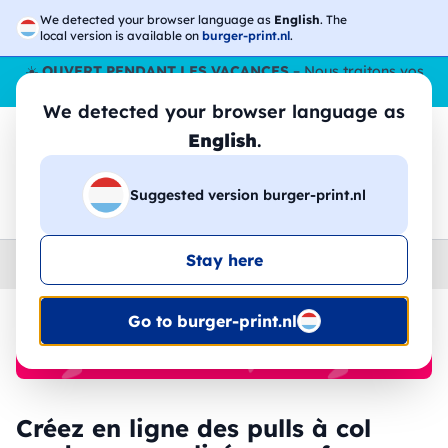
We detected your browser language as
English
. The
local version is available on
burger-print.nl
.
☀️
OUVERT PENDANT LES VACANCES
– Nous traitons vos
commandes tout l'ÉtÉ,
même en août
. 😎🌴
We detected your browser language as
English
.
Suggested version burger-print.nl
🔎
Recherchez parmi les produits
Stay here
Home
›
Pulls
›
femme
Go to burger-print.nl
🔥 Impression DTF à -30 %
Créez en ligne des pulls à col