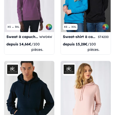
37
5
XS → 3XL
XS → XXL
Sweat à capuche/femme
Sweat-shirt à capuche léger unisexe
WW04W
ST4200
depuis
14,66€
/100
depuis
15,28€
/100
pièces.
pièces.