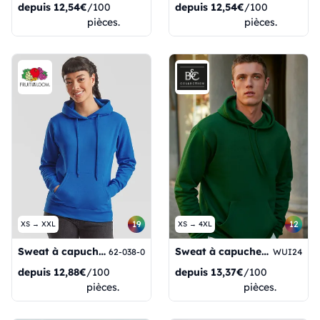
depuis
12,54€
/100
depuis
12,54€
/100
pièces.
pièces.
19
12
XS → XXL
XS → 4XL
Sweat à capuche classique pour femmes
Sweat à capuche unisexe ID203
62-038-0
WUI24
depuis
12,88€
/100
depuis
13,37€
/100
pièces.
pièces.