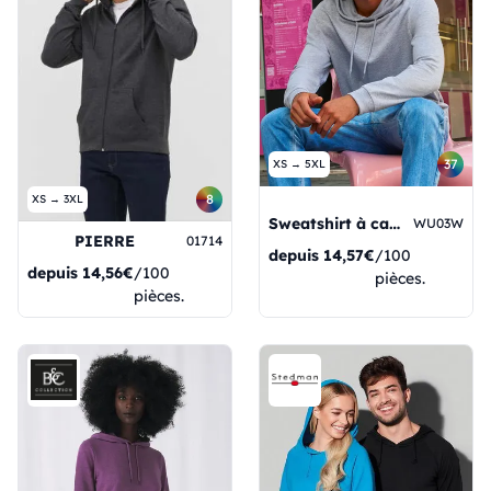
37
XS → 5XL
8
XS → 3XL
Sweatshirt à capuche
WU03W
PIERRE
01714
depuis
14,57€
/100
depuis
14,56€
/100
pièces.
pièces.