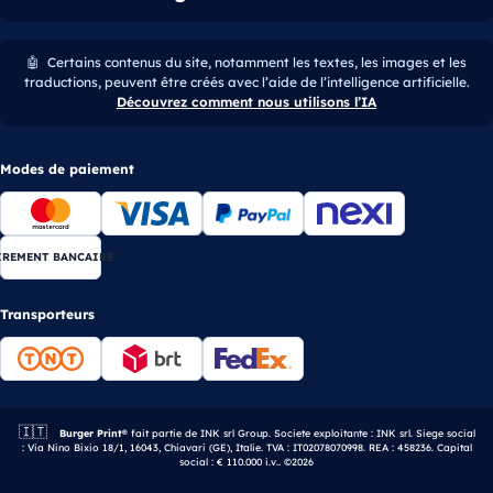
🤖
Certains contenus du site, notamment les textes, les images et les
traductions, peuvent être créés avec l’aide de l’intelligence artificielle.
Découvrez comment nous utilisons l’IA
Modes de paiement
IREMENT BANCAIRE
Transporteurs
🇮🇹
Entreprise italienne.
Burger Print®
fait partie de INK srl Group. Societe exploitante : INK srl. Siege social
: Via Nino Bixio 18/1, 16043, Chiavari (GE), Italie. TVA : IT02078070998. REA : 458236. Capital
social : € 110.000 i.v.. ©2026