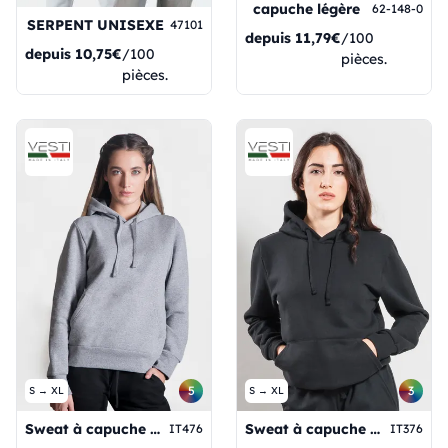
capuche légère
62-148-0
SERPENT UNISEXE
47101
depuis
11,79€
/100
depuis
10,75€
/100
pièces.
pièces.
5
3
S → XL
S → XL
Sweat à capuche pour femme
Sweat à capuche en molleton français pour femme
IT476
IT376