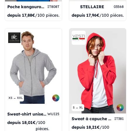
STELLAIRE
Poche kangourou Capuche doublée
03568
IT808T
depuis
17,96€
/100 pièces.
depuis
17,88€
/100 pièces.
5
XS → XXL
4
S → XL
Sweat-shirt unisexe ID205
WUI25
Sweat à capuche en molleton français pour femme avec fermeture éclair longue
IT381
depuis
18,01€
/100
depuis
18,21€
/100
pièces.