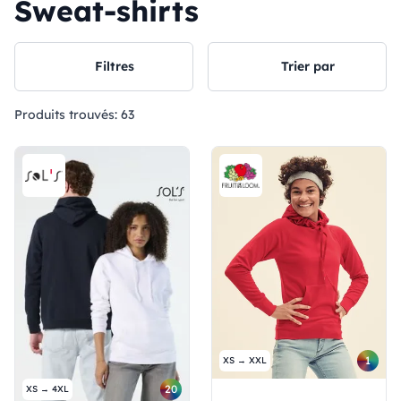
Sweat-shirts
Filtres
Trier par
Produits trouvés:
63
1
XS → XXL
20
XS → 4XL