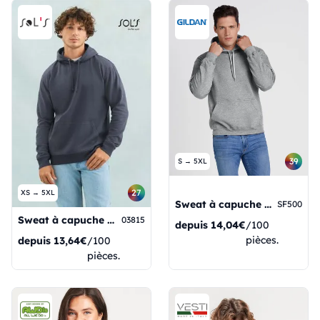
39
S → 5XL
27
XS → 5XL
Sweat à capuche en polaire mi-lourde Softstyle
SF500
Sweat à capuche unisexe Condor
03815
depuis
14,04€
/100
pièces.
depuis
13,64€
/100
pièces.