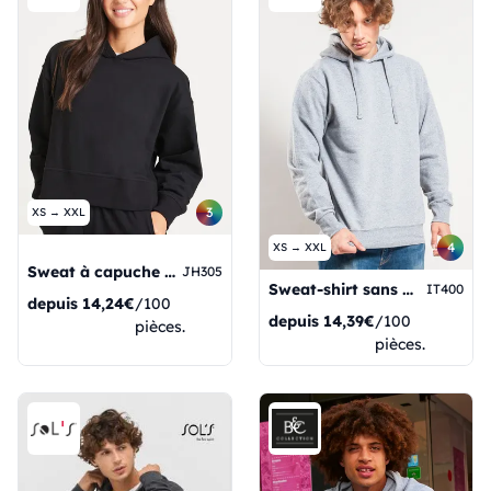
3
XS → XXL
4
XS → XXL
Sweat à capuche décontracté pour femme
JH305
Sweat-shirt sans poche
IT400
depuis
14,24€
/100
depuis
14,39€
/100
pièces.
pièces.