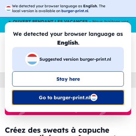
We detected your browser language as
English
. The
local version is available on
burger-print.nl
.
☀️
OUVERT PENDANT LES VACANCES
– Nous traitons vos
commandes tout l'ÉtÉ,
même en août
. 😎🌴
We detected your browser language as
English
.
Suggested version burger-print.nl
🔎
Recherchez parmi les produits
Stay here
Home
›
Sweat-shirts
›
femme
Go to burger-print.nl
🔥 Impression DTF à -30 %
Créez des sweats à capuche