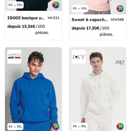
7
XS → 5XL
22
XS → XXL
ID003 basique unisexe
WUI21
Sweat à capuche Organic Inspire pour femmes
WW34B
depuis
15,56€
/100
depuis
17,30€
/100
pièces.
pièces.
16
15
XS → 3XL
XS → 3XL