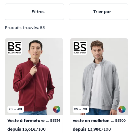
Filtres
Trier par
Produits trouvés:
55
9
6
XS → 4XL
XS → 3XL
Veste à fermeture éclair intégrale
veste en molleton français
BS334
BS300
depuis
13,61€
/100
depuis
13,98€
/100