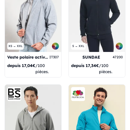
5
9
S → XXL
XS → XXL
SUNDAE
Veste polaire active F Terry
47200
IT307
depuis
17,34€
/100
depuis
17,04€
/100
pièces.
pièces.