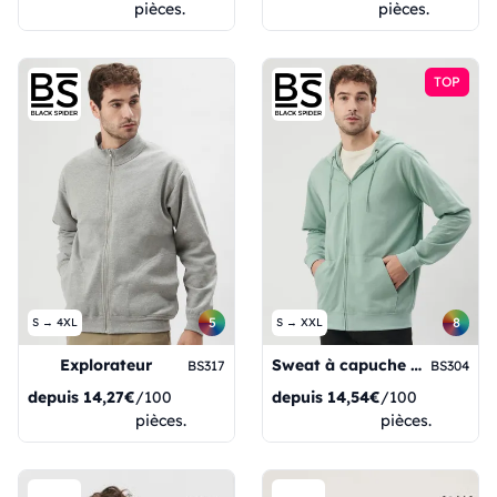
pièces.
pièces.
TOP
5
8
S → 4XL
S → XXL
Explorateur
Sweat à capuche zippé en éponge
BS317
BS304
depuis
14,27€
/100
depuis
14,54€
/100
pièces.
pièces.