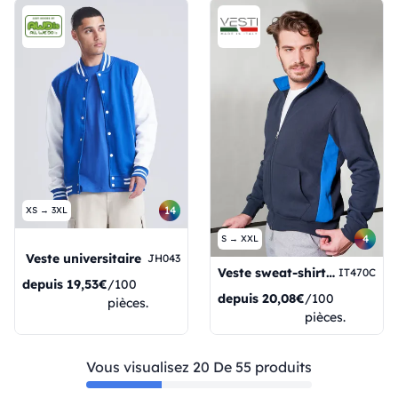
14
XS → 3XL
4
S → XXL
Veste universitaire
JH043
Veste sweat-shirt longue zippée avec côtés contrastés
IT470C
depuis
19,53€
/100
depuis
20,08€
/100
pièces.
pièces.
Vous visualisez 20 De 55 produits