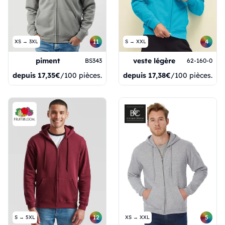
11
4
XS → 3XL
S → XXL
piment
veste légère
BS343
62-160-0
depuis
17,35€
/100 pièces.
depuis
17,38€
/100 pièces.
12
5
S → 5XL
XS → XXL