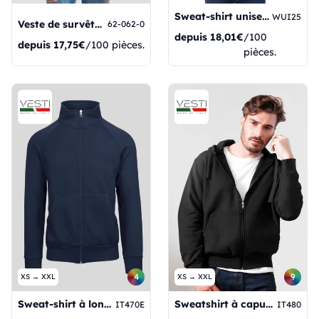
Sweat-shirt unisexe ID205
WUI25
Veste de survêtement classique à capuche
62-062-0
depuis
18,01€
/100
depuis
17,75€
/100 pièces.
pièces.
4
9
XS → XXL
XS → XXL
Sweat-shirt à longue fermeture éclair écologique
Sweatshirt à capuche
IT470E
IT480