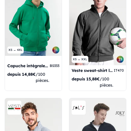
11
XS → 4XL
13
XS → XXL
Capuche intégrale zippée
BS333
Veste sweat-shirt longue à fermeture éclair
IT470
depuis
14,88€
/100
depuis
15,88€
/100
pièces.
pièces.