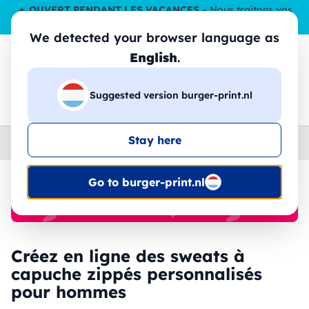
☀️
OUVERT PENDANT LES VACANCES
– Nous traitons vos
commandes tout l'ÉtÉ,
même en août
. 😎🌴
We detected your browser language as
English
.
Suggested version burger-print.nl
🔎
Recherchez parmi les produits
Stay here
Home
›
Sweat-shirts
›
homme
Go to burger-print.nl
🔥 Impression DTF à -30 %
Créez en ligne des sweats à
capuche zippés personnalisés
pour hommes