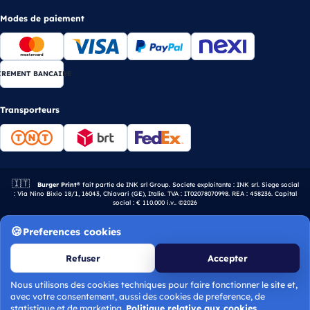
Modes de paiement
IREMENT BANCAIRE
Transporteurs
🇮🇹
Entreprise italienne.
Burger Print®
fait partie de INK srl Group. Societe exploitante : INK srl. Siege social
: Via Nino Bixio 18/1, 16043, Chiavari (GE), Italie. TVA : IT02078070998. REA : 458236. Capital
social : € 110.000 i.v.. ©2026
Preferences cookies
Refuser
Accepter
Nous utilisons des cookies techniques pour faire fonctionner le site et,
avec votre consentement, aussi des cookies de preference, de
statistique et de marketing.
Politique relative aux cookies