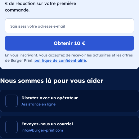
€ de réduction sur votre première
commande.
E-mail
Obtenir 10 €
En vous inscrivant, vous acceptez de recevoir les actualités et les offres
de Burger Print.
politique de confidentialité
.
Nous sommes là pour vous aider
Discutez avec un opérateur
Assistance en ligne
Envoyez-nous un courriel
info@burger-print.com