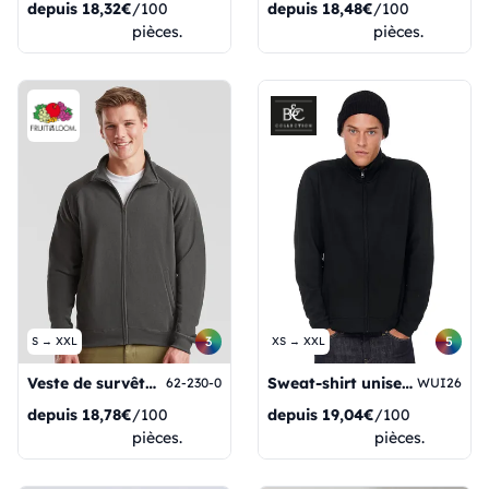
depuis
18,32€
/100
depuis
18,48€
/100
pièces.
pièces.
3
5
S → XXL
XS → XXL
Veste de survêtement classique
Sweat-shirt unisexe à fermeture éclair longue ID206
62-230-0
WUI26
depuis
18,78€
/100
depuis
19,04€
/100
pièces.
pièces.