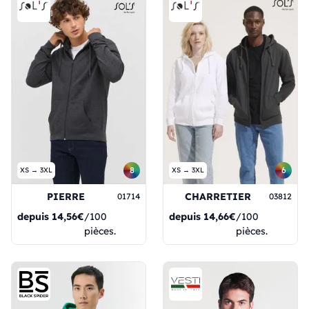
8
6
XS → 3XL
XS → 3XL
PIERRE
CHARRETIER
01714
03812
depuis
14,56€
/100
depuis
14,66€
/100
pièces.
pièces.