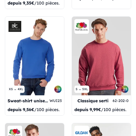
depuis
9,35€
/100 pièces.
12
23
XS → 4XL
S → 5XL
Sweat-shirt unisexe à col rond ID202
Classique serti
WUI23
62-202-0
depuis
9,56€
/100 pièces.
depuis
9,99€
/100 pièces.