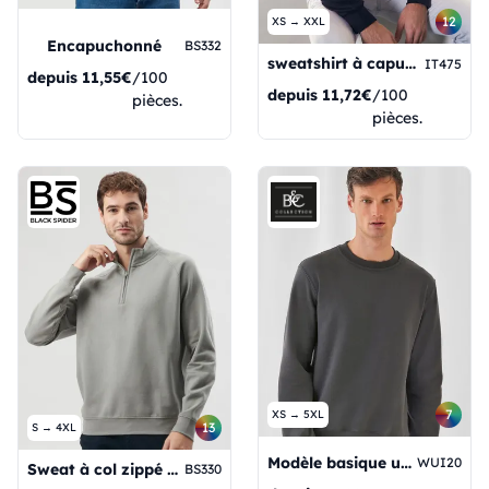
12
XS → XXL
Encapuchonné
BS332
sweatshirt à capuche
IT475
depuis
11,55€
/100
depuis
11,72€
/100
pièces.
pièces.
7
XS → 5XL
13
S → 4XL
Modèle basique unisexe ID002
WUI20
Sweat à col zippé raglan
BS330