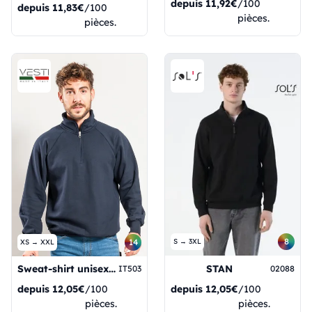
depuis
11,92€
/100
depuis
11,83€
/100
pièces.
pièces.
8
14
S → 3XL
XS → XXL
STAN
Sweat-shirt unisexe à col zippé 70 % coton / 30 % polyester 280 g/m² Noir XS
02088
IT503
depuis
12,05€
/100
depuis
12,05€
/100
pièces.
pièces.