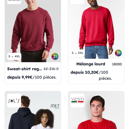
35
S → 5XL
21
S → 4XL
Mélange lourd
18000
Sweat-shirt raglan classique
62-216-0
depuis
10,20€
/100
depuis
9,99€
/100 pièces.
pièces.