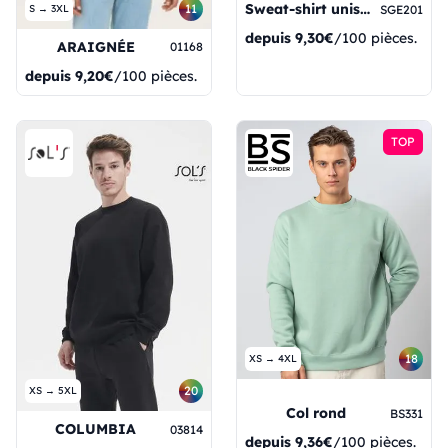
Sweat-shirt unisexe à col rond
11
S → 3XL
SGE201
depuis
9,30€
/100 pièces.
ARAIGNÉE
01168
depuis
9,20€
/100 pièces.
TOP
18
XS → 4XL
20
XS → 5XL
Col rond
BS331
COLUMBIA
03814
depuis
9,36€
/100 pièces.