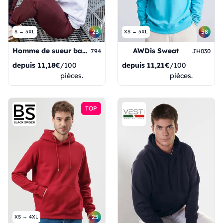
23
58
S → 5XL
XS → 5XL
Homme de sueur basique
AWDis Sweat
794
JH030
depuis
11,18€
/100
depuis
11,21€
/100
pièces.
pièces.
TOP
25
XS → 4XL