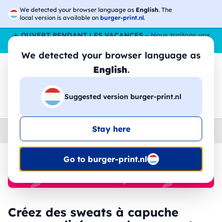
We detected your browser language as
English
. The
local version is available on
burger-print.nl
.
☀️
OUVERT PENDANT LES VACANCES
– Nous traitons vos
commandes tout l'ÉtÉ,
même en août
. 😎🌴
We detected your browser language as
English
.
Suggested version burger-print.nl
🔎
Recherchez parmi les produits
Stay here
Home
›
Sweat-shirts
›
homme
Go to burger-print.nl
🔥 Impression DTF à -30 %
Créez des sweats à capuche