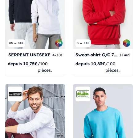
20
7
XS → 4XL
S → XXL
SERPENT UNISEXE
Sweat-shirt G/C 70/30% Coton/Pol 280 g/m² Noir S
47101
IT465
depuis
10,75€
/100
depuis
10,83€
/100
pièces.
pièces.