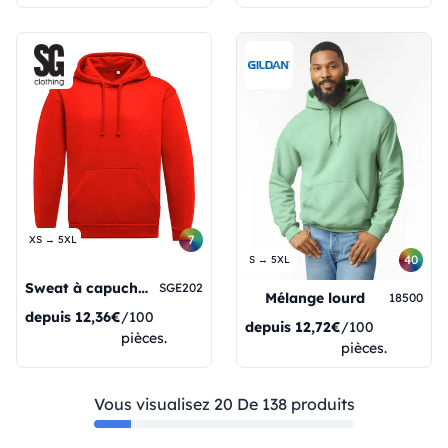
7
XS → 5XL
40
S → 5XL
Sweat à capuche unisexe
SGE202
Mélange lourd
18500
depuis
12,36€
/100
depuis
12,72€
/100
pièces.
pièces.
Vous visualisez 20 De 138 produits