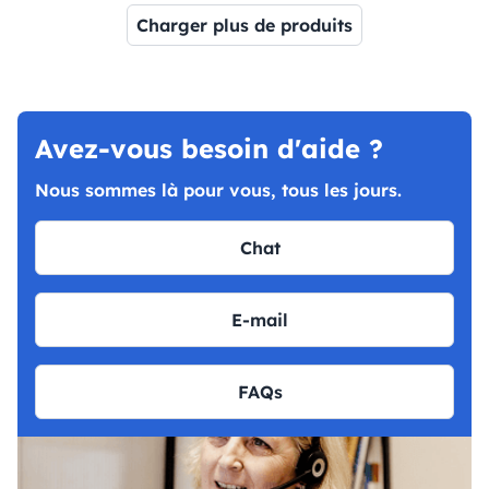
Charger plus de produits
Page 1
Page 2
Page 3
Page 4
Page 5
Page 6
Page 7
Avez-vous besoin d'aide ?
Nous sommes là pour vous, tous les jours.
Chat
E-mail
FAQs