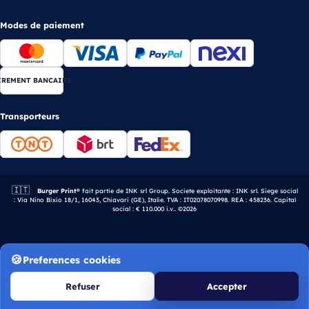
Modes de paiement
IREMENT BANCAIRE
Transporteurs
🇮🇹
Entreprise italienne.
Burger Print®
fait partie de INK srl Group. Societe exploitante : INK srl. Siege social
: Via Nino Bixio 18/1, 16043, Chiavari (GE), Italie. TVA : IT02078070998. REA : 458236. Capital
social : € 110.000 i.v.. ©2026
Preferences cookies
Refuser
Accepter