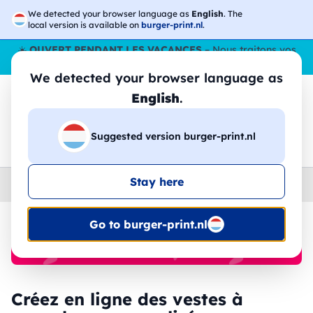
We detected your browser language as
English
. The
local version is available on
burger-print.nl
.
☀️
OUVERT PENDANT LES VACANCES
– Nous traitons vos
commandes tout l'ÉtÉ,
même en août
. 😎🌴
We detected your browser language as
English
.
Suggested version burger-print.nl
🔎
Recherchez parmi les produits
Stay here
Home
›
vestes
›
femme
Go to burger-print.nl
🔥 Impression DTF à -30 %
Créez en ligne des vestes à