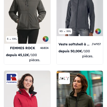
6
XS → XXL
3
S → XXL
Veste softshell à capuche pour femme
JW937
FEMMES ROCK
46804
depuis
50,00€
/100
depuis
45,12€
/100
pièces.
pièces.