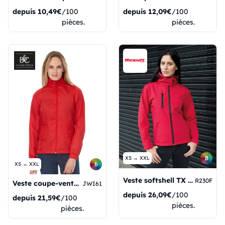
depuis
10,49€
/100
depuis
12,09€
/100
pièces.
pièces.
8
XS → XXL
6
XS → XXL
Veste softshell TX Performance pour femme avec capuche
R230F
Veste coupe-vent mi-saison pour femme ID601
JWI61
depuis
26,09€
/100
depuis
21,59€
/100
pièces.
pièces.