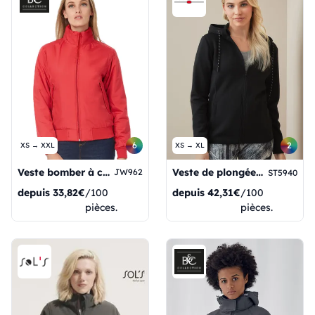
6
2
XS → XXL
XS → XL
Veste bomber à col rond pour femme
Veste de plongée recyclée pour femme
JW962
ST5940
depuis
33,82€
/100
depuis
42,31€
/100
pièces.
pièces.