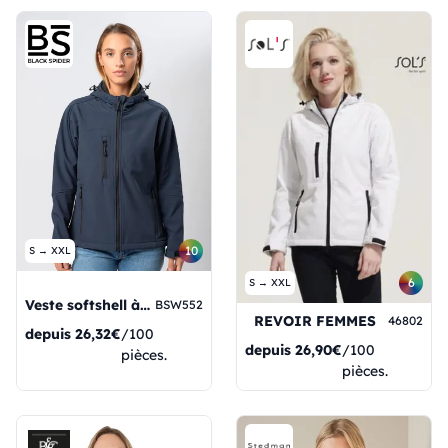
10
S → XXL
6
S → XXL
Veste softshell à capuche pour femme
BSW552
REVOIR FEMMES
46802
depuis
26,32€
/100
depuis
26,90€
/100
pièces.
pièces.