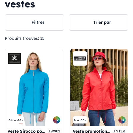
vestes
Filtres
Trier par
Produits trouvés:
15
12
14
XS → XXL
S → XXL
Veste Sirocco pour femme
Veste promotionnelle pour femmes
JW902
JN1131