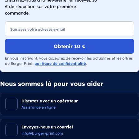
Inscrivez-vous à la newsletter et recevez 10
€ de réduction sur votre première
commande.
E-mail
Obtenir 10 €
En vous inscrivant, vous acceptez de recevoir les actualités et les offres
de Burger Print.
politique de confidentialité
.
Nous sommes là pour vous aider
Discutez avec un opérateur
Assistance en ligne
Envoyez-nous un courriel
info@burger-print.com