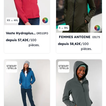
3
XS → 4XL
2
S → 3XL
Veste Hydraplus 2000 pour femmes
0R510F0
FEMMES ANTOINE
03175
depuis
57,42€
/100
depuis
58,42€
/100
pièces.
pièces.