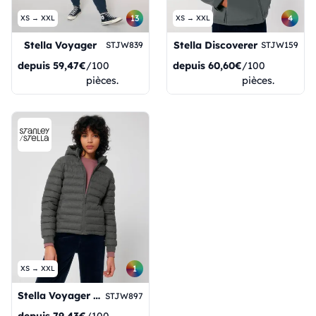
13
4
XS → XXL
XS → XXL
Stella Voyager
Stella Discoverer
STJW839
STJW159
depuis
59,47€
/100
depuis
60,60€
/100
pièces.
pièces.
1
XS → XXL
Stella Voyager Wool-Like
STJW897