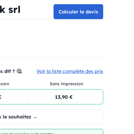
k srl
Calculer le devis
 dtf ? 🤔
Voir la liste complète des prix
ssion
Sans impression
€
13,90 €
 le souhaitez →