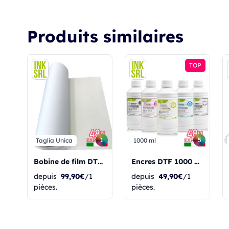
Produits similaires
TOP
1
5
Taglia Unica
1000 ml
Bobine de film DTF 60 cm x 100 m - Film PET - PREMIUM
Encres DTF 1000 ml - PREMIUM
depuis
99,90€
/1
depuis
49,90€
/1
pièces.
pièces.