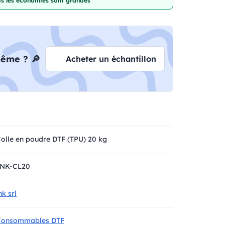
lus les économies sont grandes
même ? 🔎
Acheter un échantillon
olle en poudre DTF (TPU) 20 kg
INK-CL20
nk srl
Consommables DTF