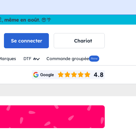
É,
même en août
. 😎🌴
Se connecter
Chariot
Marques
DTF 🔥
Commande groupée
New