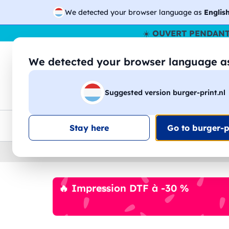
We detected your browser language as
Englis
☀️
OUVERT PENDANT
We detected your browser language 
🔎
Recherchez
Suggested version burger-print.nl
T-shirts
Sweat-shirts
Homme
Femme
Livraison UE
Remise quantité
Service client
Croq
Stay here
Go to burger-pr
Home
›
DTF
›
consommables-dtf
🔥 Impression DTF à -30 %