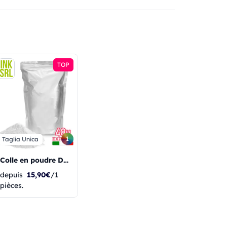
TOP
1
Taglia Unica
Colle en poudre DTF (TPU) 1 kg
depuis
15,90€
/1
pièces.