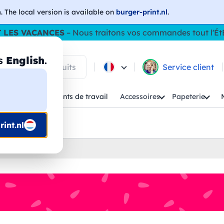
h
. The local version is available on
burger-print.nl
.
 LES VACANCES
– Nous traitons vos commandes tout l'Ét
as
English
.
 parmi les produits
Service client
Enfant
Vêtements de travail
Accessoires
Papeterie
uis prépresse
int.nl