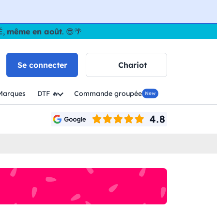
É,
même en août
. 😎🌴
Se connecter
Chariot
Marques
DTF 🔥
Commande groupée
New