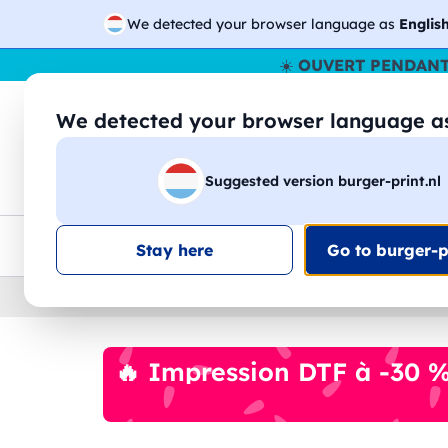
We detected your browser language as
Englis
☀️
OUVERT PENDANT
We detected your browser language 
🔎
Recherchez
Suggested version burger-print.nl
T-shirts
Sweat-shirts
Homme
Femme
Livraison UE
Remise quantité
Service client
Croq
Stay here
Go to burger-pr
Home
›
DTF
›
consommables-dtf
🔥 Impression DTF à -30 