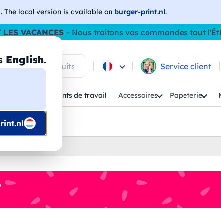
h
. The local version is available on
burger-print.nl
.
 LES VACANCES
– Nous traitons vos commandes tout l'Ét
as
English
.
 parmi les produits
Service client
Enfant
Vêtements de travail
Accessoires
Papeterie
uis prépresse
int.nl
%