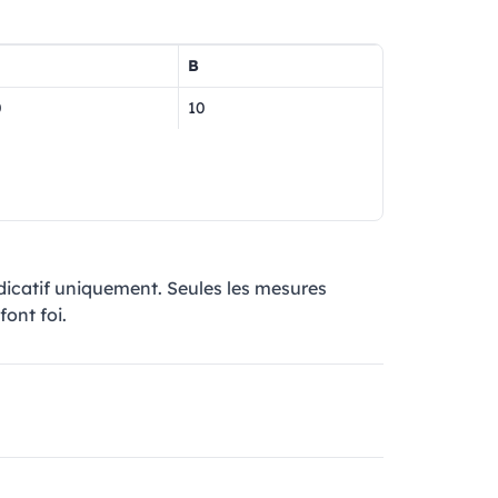
B
0
10
ndicatif uniquement. Seules les mesures
font foi.