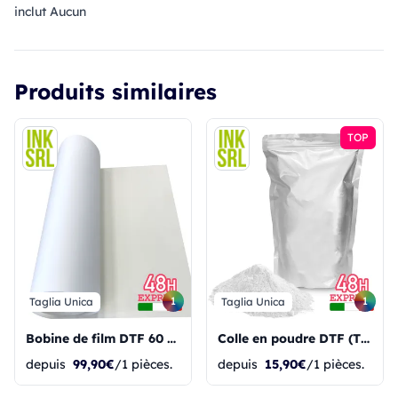
inclut Aucun
Produits similaires
TOP
1
1
Taglia Unica
Taglia Unica
Bobine de film DTF 60 cm x 100 m - Film PET - PREMIUM
Colle en poudre DTF (TPU) 1 kg
depuis
99,90€
/1 pièces.
depuis
15,90€
/1 pièces.