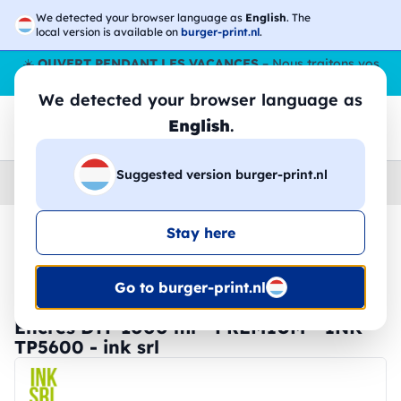
We detected your browser language as
English
. The
local version is available on
burger-print.nl
.
☀️
OUVERT PENDANT LES VACANCES
– Nous traitons vos
commandes tout l'ÉtÉ,
même en août
. 😎🌴
We detected your browser language as
English
.
Suggested version burger-print.nl
Home
›
DTF
›
consommables-dtf
Stay here
🔥 Impression DTF à -30 %
Go to burger-print.nl
Encres DTF 1000 ml - PREMIUM - INK-
TP5600 - ink srl