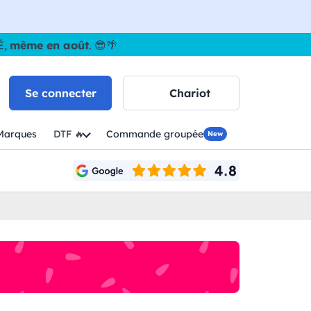
É,
même en août
. 😎🌴
Se connecter
Chariot
Marques
DTF 🔥
Commande groupée
New