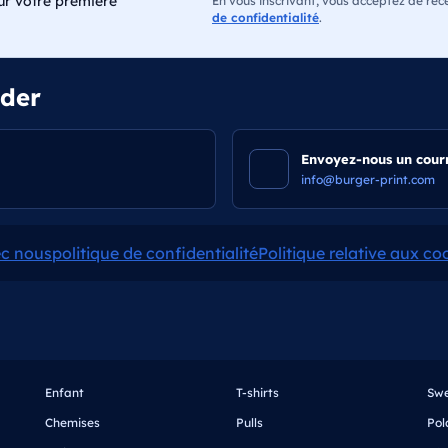
ur votre première
En vous inscrivant, vous acceptez de recev
de confidentialité
.
ider
Envoyez-nous un courr
info@burger-print.com
ec nous
politique de confidentialité
Politique relative aux co
Enfant
T-shirts
Swe
Chemises
Pulls
Pol