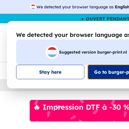
We detected your browser language as
Englis
☀️
OUVERT PENDANT
We detected your browser language 
🔎
Recherchez
Suggested version burger-print.nl
T-shirts
Sweat-shirts
Homme
Femme
Livraison UE
Remise quantité
Service client
Croq
Stay here
Go to burger-pr
Home
›
FAQ - Foire aux questions
›
techniques 
🔥 Impression DTF à -30 