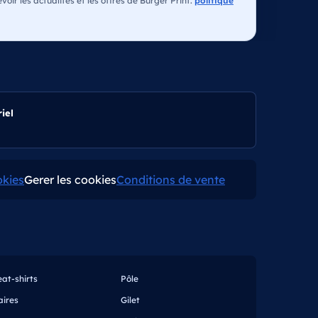
oir les actualités et les offres de Burger Print.
politique
iel
okies
Gerer les cookies
Conditions de vente
at-shirts
Pôle
aires
Gilet