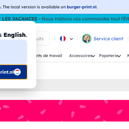
h
. The local version is available on
burger-print.nl
.
 LES VACANCES
– Nous traitons vos commandes tout l'Ét
as
English
.
 parmi les produits
Service client
Enfant
Vêtements de travail
Accessoires
Papeterie
uis prépresse
int.nl
d'impression
%