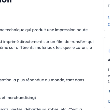
I
1
2
ne technique qui produit une impression haute
st imprimé directement sur un film de transfert qui
ême sur différents matériaux tels que le coton, le
A
L
v
isation la plus répandue au monde, tant dans
1
s et merchandising)
eats, vestes, débardeurs, robes, etc. C'est la